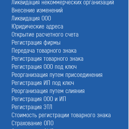
Ликвидация некоммерческих организаций
Внесение изменений
Заказать
Ликвидация ООО
При отправке данной формы вы соглашаетесь с
политикой о предоставлении
Юридические адреса
персональных данных.
Открытие расчетного счета
Регистрация фирмы
С этой услугой часто заказывают:
Передача товарного знака
НРС строителей
Регистрация товарного знака
Купить ООО с СРО
Регистрация ООО под ключ
Реорганизация путем присоединения
Выписка из реестра
Регистрация ИП под ключ
Вступить в СРО
Реорганизация путем слияния
СРО проектировщиков
Регистрация ООО и ИП
СРО изыскателей
Регистрация ЭТЛ
Стоимость регистрации товарного знака
Страхование ОПО