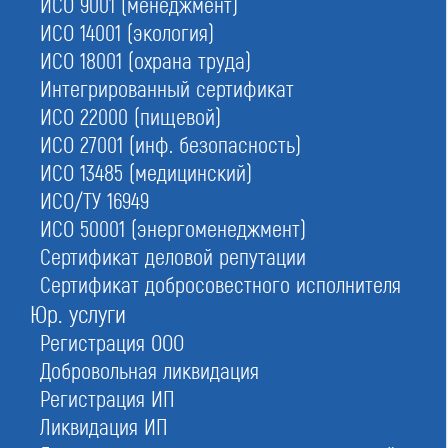
ИСО 9001 (менеджмент)
ИСО 14001 (экология)
ИСО 18001 (охрана труда)
Интегрированный сертификат
ИСО 22000 (пищевой)
ИСО 27001 (инф. безопасность)
1.
Бесплатная экспертиза
- трудовых и дипломов
ИСО 13485 (медицинский)
ИСО/ТУ 16949
3.
Вступление в строительное СРО
ИСО 50001 (энергоменеджмент)
- помощь в плановых проверках
Сертификат деловой репутации
2.
Поиск специалистов для НОСТРОЙ
Сертификат добросовестного исполнителя
- допуск за 1 день срочно
Юр. услуги
4.
Регистрация ООО
Низкий прайс для строителей
- оформление под ключ
Добровольная ликвидация
Регистрация ИП
Оставьте заявку прямо сейчас
Ликвидация ИП