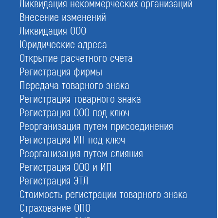
Ликвидация некоммерческих организаций
Внесение изменений
Ликвидация ООО
Юридические адреса
Открытие расчетного счета
Регистрация фирмы
Передача товарного знака
Регистрация товарного знака
Регистрация ООО под ключ
Реорганизация путем присоединения
Регистрация ИП под ключ
Мы экономим Ваше время и решаем все вопросы,
потому что мы эксперты №1 по сертификации
Реорганизация путем слияния
100%
Регистрация ООО и ИП
Регистрация ЭТЛ
наших клиентов увеличивают свою прибыль за счет роста
Стоимость регистрации товарного знака
качества продукции и доверия заказчиков
Страхование ОПО